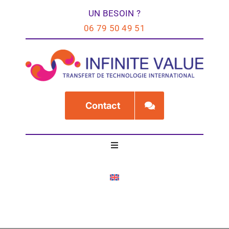
Passer
UN BESOIN ?
au
06 79 50 49 51
contenu
Contact
Toggle
Navigation
Accueil
Services