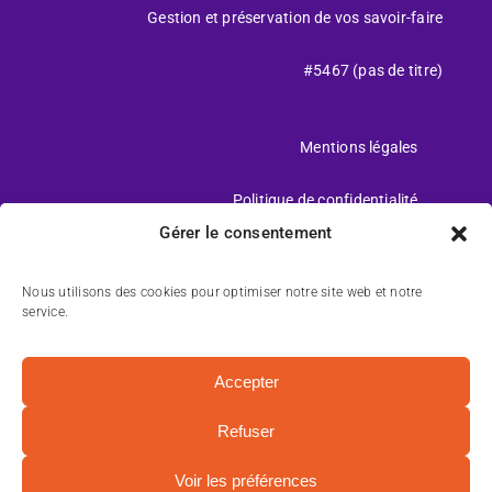
Gestion et préservation de vos savoir-faire
#5467 (pas de titre)
Mentions légales
Politique de confidentialité
Gérer le consentement
Charte d’utilisation des cookies
Nous utilisons des cookies pour optimiser notre site web et notre
CGV
service.
Accepter
Refuser
© 2026 • Tous Droits Réservés • Conception :
Comasoi &
Reflex2com
Voir les préférences