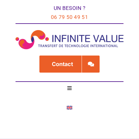
Passer
UN BESOIN ?
au
06 79 50 49 51
contenu
Contact
Toggle
Navigation
Accueil
Services